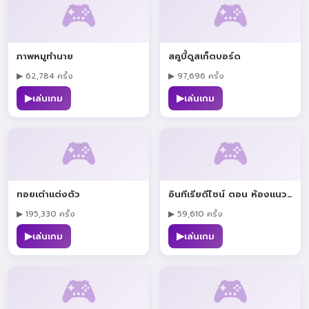
🎮
🎮
ภาพหมูทำนาย
สคูบี้ดูสเก็ตบอร์ด
▶ 62,784 ครั้ง
▶ 97,696 ครั้ง
▶
▶
เล่นเกม
เล่นเกม
🎮
🎮
ทอยเต๋าแต่งตัว
อินทีเรียดีไซน์ ตอน ห้องแนวอีโม
▶ 195,330 ครั้ง
▶ 59,610 ครั้ง
▶
▶
เล่นเกม
เล่นเกม
🎮
🎮