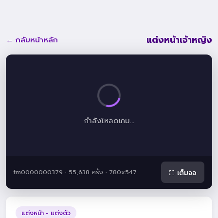
แต่งหน้าเจ้าหญิง
← กลับหน้าหลัก
กำลังโหลดเกม...
fm0000000379 · 55,638 ครั้ง · 780x547
⛶ เต็มจอ
แต่งหน้า - แต่งตัว