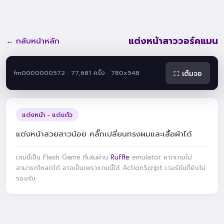
แต่งหน้าสาววอร์คแมน
← กลับหน้าหลัก
fm0000000572 · 77,681 ครั้ง · 780x548
⛶ เต็มจอ
แต่งหน้า - แต่งตัว
แต่งหน้าสวยสาวน้อย คลิ๊กเปลี่ยนทรงผมและเสื้อผ้าได้
เกมนี้เป็น Flash Game ที่เล่นผ่าน
Ruffle
emulator หากเกมไม่
สามารถโหลดได้ อาจเป็นเพราะเกมนี้ใช้ ActionScript เวอร์ชันที่ยังไม่
รองรับ