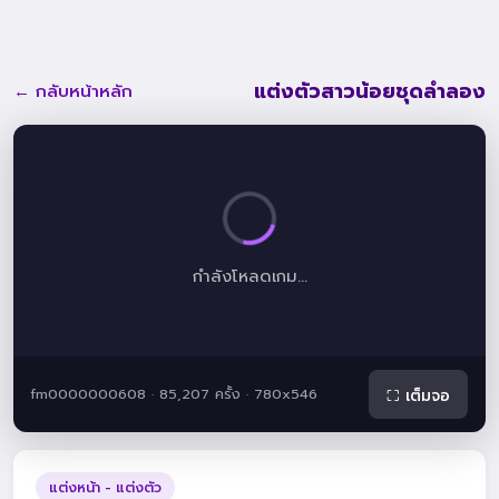
แต่งตัวสาวน้อยชุดลำลอง
← กลับหน้าหลัก
กำลังโหลดเกม...
fm0000000608 · 85,207 ครั้ง · 780x546
⛶ เต็มจอ
แต่งหน้า - แต่งตัว