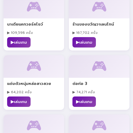
🎮
🎮
นาเดียแคทวอร์คโชว์
ร้านของขวัญวาเลนไทน์
▶ 109,598 ครั้ง
▶ 167,702 ครั้ง
▶
▶
เล่นเกม
เล่นเกม
🎮
🎮
แต่งตัวหนุ่มหล่อสาวสวย
ต่อท่อ 3
▶ 64,202 ครั้ง
▶ 74,271 ครั้ง
▶
▶
เล่นเกม
เล่นเกม
🎮
🎮