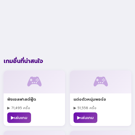
เกมอื่นที่น่าสนใจ
🎮
🎮
พัซเซลฟาสต์ฟู๊ด
แต่งตัวหนุ่มพอร์ช
▶ 71,495 ครั้ง
▶ 51,558 ครั้ง
▶
▶
เล่นเกม
เล่นเกม