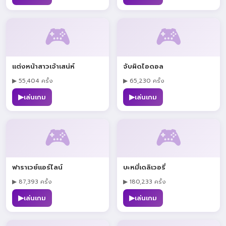
🎮
🎮
แต่งหน้าสาวเจ้าเสน่ห์
จับผิดไอดอล
▶ 55,404 ครั้ง
▶ 65,230 ครั้ง
▶
▶
เล่นเกม
เล่นเกม
🎮
🎮
ฟาราเวย์แอร์ไลน์
บะหมี่เดลิเวอรี่
▶ 87,393 ครั้ง
▶ 180,233 ครั้ง
▶
▶
เล่นเกม
เล่นเกม