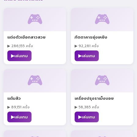
🎮
🎮
แต่งตัวเงือกสาวสวย
ภัตตาคารยุ่งเหยิง
▶ 286,155 ครั้ง
▶ 92,281 ครั้ง
▶
▶
เล่นเกม
เล่นเกม
🎮
🎮
แต้มสิว
เครื่องปรุงราเม็งบอย
▶ 89,151 ครั้ง
▶ 58,385 ครั้ง
▶
▶
เล่นเกม
เล่นเกม