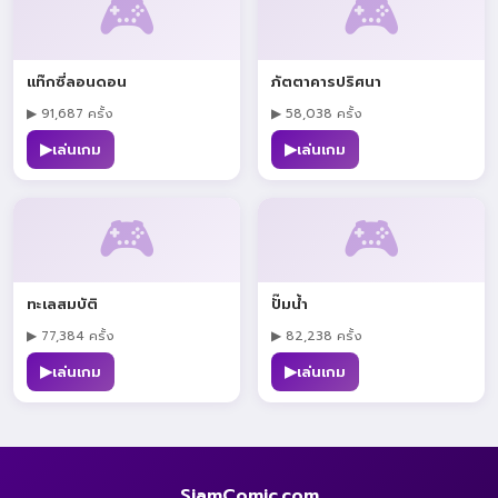
🎮
🎮
แท๊กซี่ลอนดอน
ภัตตาคารปริศนา
▶ 91,687 ครั้ง
▶ 58,038 ครั้ง
▶
▶
เล่นเกม
เล่นเกม
🎮
🎮
ทะเลสมบัติ
ปั๊มน้ำ
▶ 77,384 ครั้ง
▶ 82,238 ครั้ง
▶
▶
เล่นเกม
เล่นเกม
SiamComic.com