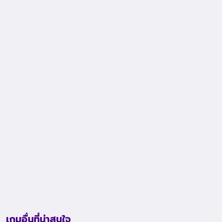
เกมอื่นที่น่าสนใจ