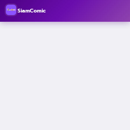
SiamComic