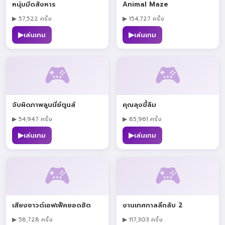
หนุ่มมีดสังหาร
Animal Maze
▶ 57,522 ครั้ง
▶ 154,727 ครั้ง
▶
▶
เล่นเกม
เล่นเกม
🎮
🎮
จับผิดภาพลูนนี่ย์ตูนส์
คุณลุงขี้ลืม
▶ 54,947 ครั้ง
▶ 85,961 ครั้ง
▶
▶
เล่นเกม
เล่นเกม
🎮
🎮
เสียงซาวด์เอฟเฟ็คยอดฮิต
งานเทศกาลลึกลับ 2
▶ 58,728 ครั้ง
▶ 117,303 ครั้ง