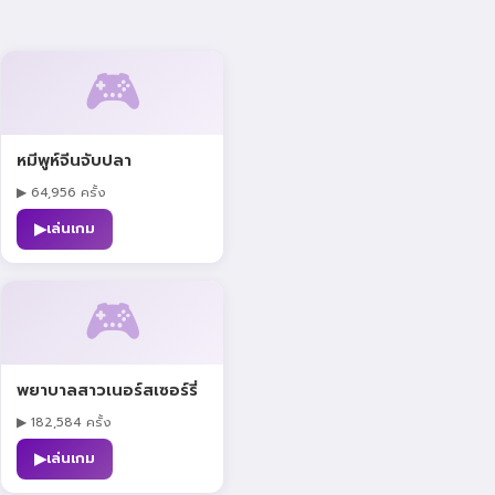
🎮
หมีพูห์จีนจับปลา
▶ 64,956 ครั้ง
▶
เล่นเกม
🎮
พยาบาลสาวเนอร์สเซอร์รี่
▶ 182,584 ครั้ง
▶
เล่นเกม