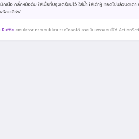
หมักเนื้อ คลิ๊กหม้อต้ม ใส่เนื้อที่ปรุงเตรียมไว้ ใส่น้ำ ใส่เต้าหู้ ทอดไข่แล้วปิด
พร้อมเสิร์ฟ
าน
Ruffle
emulator หากเกมไม่สามารถโหลดได้ อาจเป็นเพราะเกมนี้ใช้ ActionScript