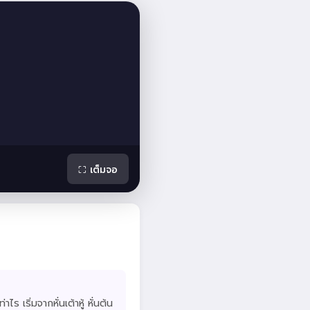
⛶ เต็มจอ
าไร เริ่มจากหั่นเต้าหู้ หั่นต้น