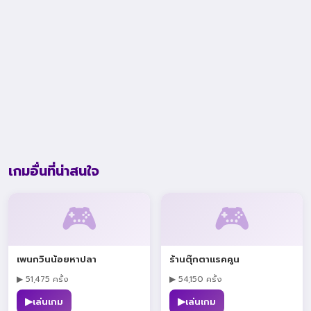
เกมอื่นที่น่าสนใจ
🎮
🎮
เพนกวินน้อยหาปลา
ร้านตุ๊กตาแรคคูน
▶ 51,475 ครั้ง
▶ 54,150 ครั้ง
▶
▶
เล่นเกม
เล่นเกม