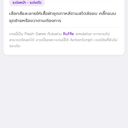
แต่งหน้า - แต่งตัว
เลือกสีและลายให้เสื้อผ้าชุดเกาหลีตามสไตล์ชอบ คลิ๊กแบบ
ชุดซ้ายหรือขวาตามต้องการ
เกมนี้เป็น Flash Game ที่เล่นผ่าน
Ruffle
emulator หากเกมไม่
สามารถโหลดได้ อาจเป็นเพราะเกมนี้ใช้ ActionScript เวอร์ชันที่ยังไม่
รองรับ