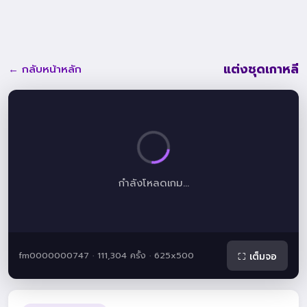
แต่งชุดเกาหลี
← กลับหน้าหลัก
กำลังโหลดเกม...
fm0000000747 · 111,304 ครั้ง · 625x500
⛶ เต็มจอ