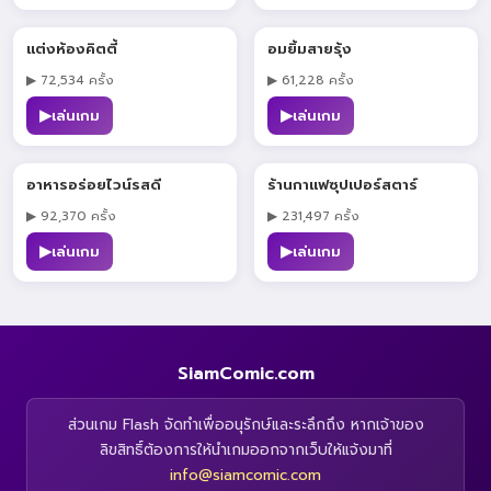
แต่งห้องคิตตี้
อมยิ้มสายรุ้ง
▶ 72,534 ครั้ง
▶ 61,228 ครั้ง
▶
▶
เล่นเกม
เล่นเกม
อาหารอร่อยไวน์รสดี
ร้านกาแฟซุปเปอร์สตาร์
🔥 ฮิต
▶ 92,370 ครั้ง
▶ 231,497 ครั้ง
▶
▶
เล่นเกม
เล่นเกม
SiamComic.com
ส่วนเกม Flash จัดทำเพื่ออนุรักษ์และระลึกถึง หากเจ้าของ
ลิขสิทธิ์ต้องการให้นำเกมออกจากเว็บให้แจ้งมาที่
info@siamcomic.com