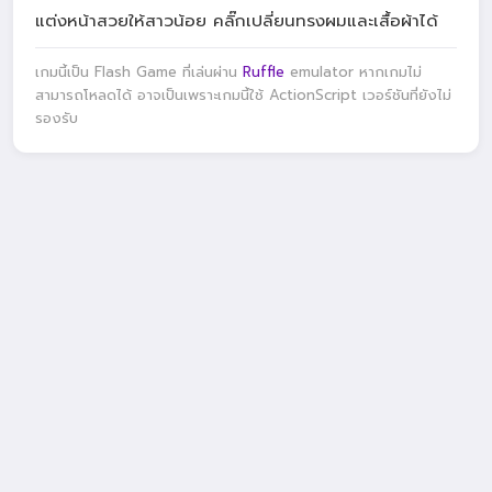
แต่งหน้าสวยให้สาวน้อย คลิ๊กเปลี่ยนทรงผมและเสื้อผ้าได้
เกมนี้เป็น Flash Game ที่เล่นผ่าน
Ruffle
emulator หากเกมไม่
สามารถโหลดได้ อาจเป็นเพราะเกมนี้ใช้ ActionScript เวอร์ชันที่ยังไม่
รองรับ