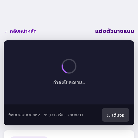
แต่งตัวนางแบบ
← กลับหน้าหลัก
กำลังโหลดเกม...
fm0000000862 · 59,131 ครั้ง · 780x313
⛶ เต็มจอ