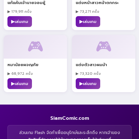
แก้แค้นเจ้านายจอมอู้
แต่งหน้าสาวหน้าตกกระ
▶ 179,911 ครั้ง
▶ 73,271 ครั้ง
▶
▶
เล่นเกม
เล่นเกม
🎮
🎮
หมาน้อยผจญภัย
แต่งตัวสาวผมม้า
▶ 68,972 ครั้ง
▶ 73,320 ครั้ง
▶
▶
เล่นเกม
เล่นเกม
SiamComic.com
ส่วนเกม Flash จัดทำเพื่ออนุรักษ์และระลึกถึง หากเจ้าของ