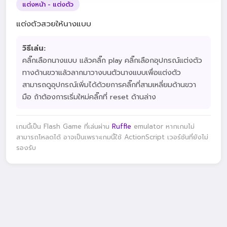
แต่งหน้า - แต่งตัว
แต่งตัวสวยให้นางแบบ
วิธีเล่น:
คลิ๊กเลือกนางแบบ แล้วคลิ๊ก play คลิ๊กเลือกอุปกรณ์แต่งตัว
ทางด้านขวาแล้วลากมาวางบนตัวนางแบบเพื่อแต่งตัว
สามารถดูอุปกรณ์เพิ่มได้ด้วยการคลิ๊กที่สามเหลี่ยมด้านขวา
มือ ถ้าต้องการเริ่มใหม่คลิ๊กที่ reset ด้านล่าง
เกมนี้เป็น Flash Game ที่เล่นผ่าน
Ruffle
emulator หากเกมไม่
สามารถโหลดได้ อาจเป็นเพราะเกมนี้ใช้ ActionScript เวอร์ชันที่ยังไม่
รองรับ