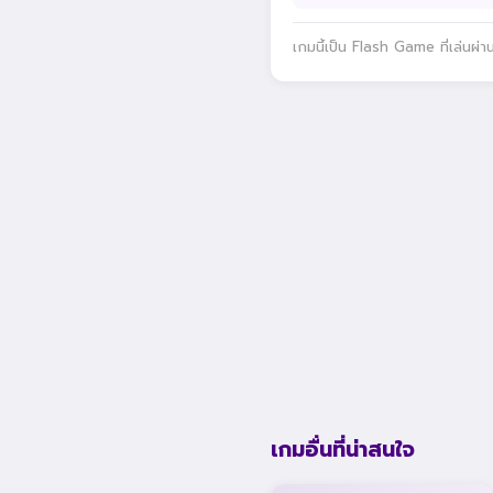
เกมนี้เป็น Flash Game ที่เล่นผ่
เกมอื่นที่น่าสนใจ