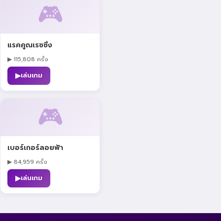
🎮
แรคคูณเรซซิ่ง
▶ 115,808 ครั้ง
▶
เล่นเกม
🎮
เบอร์เกอร์ลอยฟ้า
▶ 84,959 ครั้ง
▶
เล่นเกม