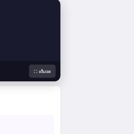
⛶ เต็มจอ