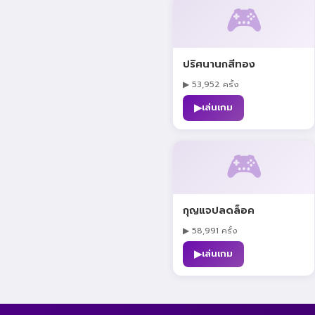
🎮
ปริศนานกสีทอง
▶ 53,952 ครั้ง
▶
เล่นเกม
🎮
กุญแจปลดล็อค
▶ 58,991 ครั้ง
▶
เล่นเกม