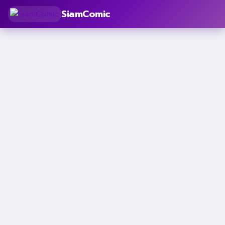
SiamComic