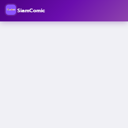
SiamComic