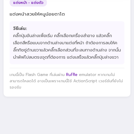
แต่งหน้า - แต่งตัว
แต่งหน้าสวยให้หนูน้อยตาโต
วิธีเล่น:
คลิ๊กปุ่มอันล่างเพื่อเริ่ม คลิ๊กเลือกเครื่องสำอาง แล้วคลิ๊ก
เลือกสีหรือแบบจากด้านล่างมาแต่งที่หน้า ถ้าต้องการลบให้ค
ลิ๊กทิชชู่ด้านขวาแล้วคลิ๊กเลือกส่วนที่จะลบทางด้านล่าง จากนั้น
นำพัฟไปลบตรงจุดที่ต้องการ แต่งเสร็จแล้วคลิ๊กปุ่มล่างขวา
เกมนี้เป็น Flash Game ที่เล่นผ่าน
Ruffle
emulator หากเกมไม่
สามารถโหลดได้ อาจเป็นเพราะเกมนี้ใช้ ActionScript เวอร์ชันที่ยังไม่
รองรับ