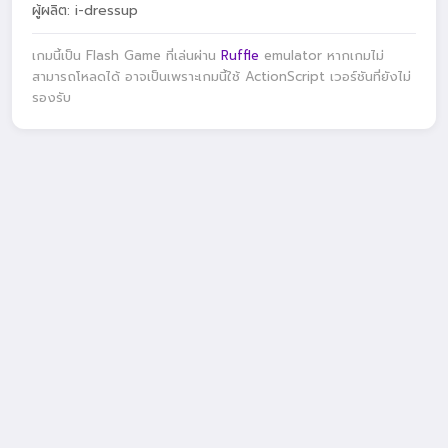
ผู้ผลิต: i-dressup
เกมนี้เป็น Flash Game ที่เล่นผ่าน
Ruffle
emulator หากเกมไม่
สามารถโหลดได้ อาจเป็นเพราะเกมนี้ใช้ ActionScript เวอร์ชันที่ยังไม่
รองรับ