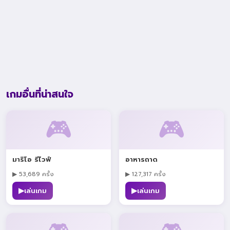
เกมอื่นที่น่าสนใจ
🎮
🎮
มาริโอ รีไวฟ์
อาหารถาด
▶ 53,689 ครั้ง
▶ 127,317 ครั้ง
▶
▶
เล่นเกม
เล่นเกม