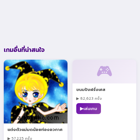
เกมอื่นที่น่าสนใจ
🎮
ขนมปังฝรั่งเศส
▶ 82,623 ครั้ง
▶
เล่นเกม
แต่งตัวแม่มดน้อยท่องอวกาศ
▶ 57,225 ครั้ง