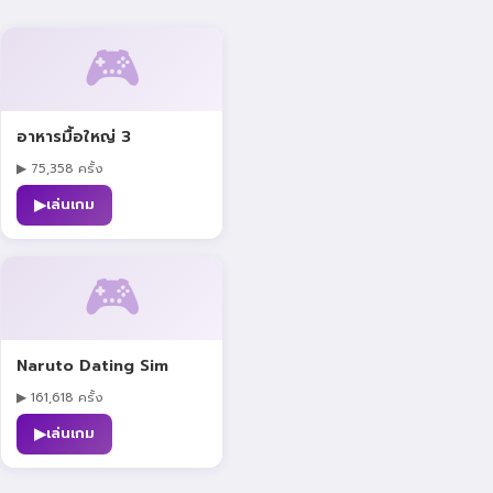
🎮
อาหารมื้อใหญ่ 3
▶ 75,358 ครั้ง
▶
เล่นเกม
🎮
Naruto Dating Sim
▶ 161,618 ครั้ง
▶
เล่นเกม