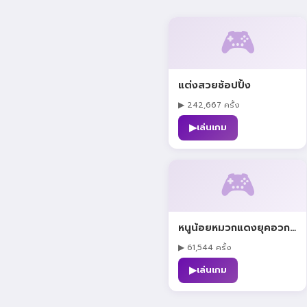
🎮
แต่งสวยช้อปปิ้ง
▶ 242,667 ครั้ง
▶
เล่นเกม
🎮
หนูน้อยหมวกแดงยุคอวกาศ
▶ 61,544 ครั้ง
▶
เล่นเกม