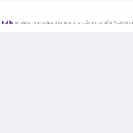
าน
Ruffle
emulator หากเกมไม่สามารถโหลดได้ อาจเป็นเพราะเกมนี้ใช้ ActionScript