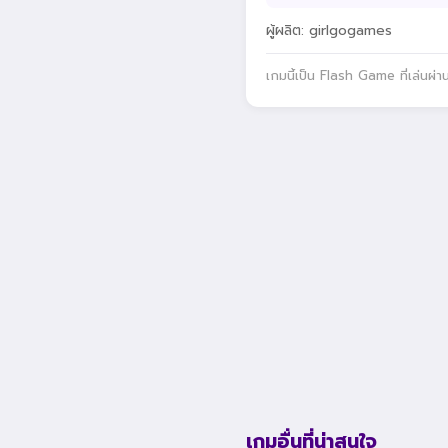
ผู้ผลิต: girlgogames
เกมนี้เป็น Flash Game ที่เล่นผ่
เกมอื่นที่น่าสนใจ