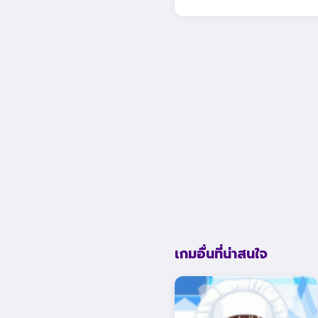
เกมอื่นที่น่าสนใจ