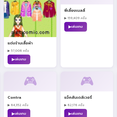
พี่เลี้ยงเนลลี่
▶ 159,409 ครั้ง
▶
เล่นเกม
แต่งร้านเสื้อผ้า
▶ 57,008 ครั้ง
▶
เล่นเกม
🎮
🎮
Contra
แจ็คสันเดลิเวอรี่
▶ 84,352 ครั้ง
▶ 82,176 ครั้ง
▶
▶
เล่นเกม
เล่นเกม