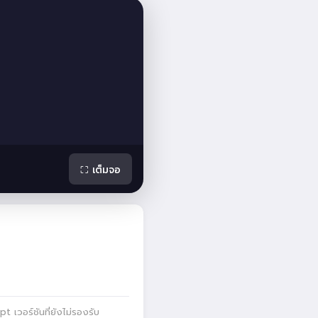
⛶ เต็มจอ
 เวอร์ชันที่ยังไม่รองรับ