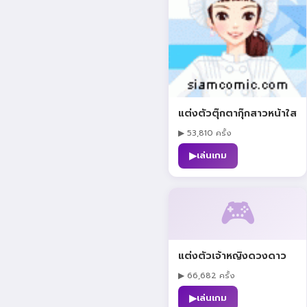
แต่งตัวตุ๊กตากุ๊กสาวหน้าใส
▶ 53,810 ครั้ง
▶
เล่นเกม
🎮
แต่งตัวเจ้าหญิงดวงดาว
▶ 66,682 ครั้ง
▶
เล่นเกม