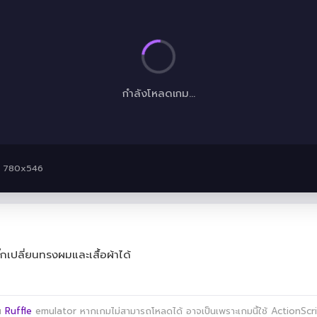
กำลังโหลดเกม...
 · 780x546
กเปลี่ยนทรงผมและเสื้อผ้าได้
าน
Ruffle
emulator หากเกมไม่สามารถโหลดได้ อาจเป็นเพราะเกมนี้ใช้ ActionScript