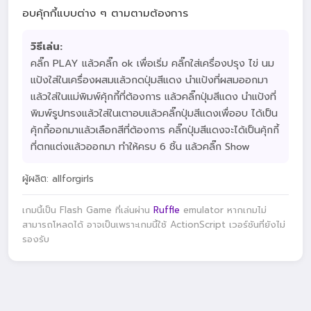
อบคุ้กกี้แบบต่าง ๆ ตามตามต้องการ
วิธีเล่น:
คลิ๊ก PLAY แล้วคลิ๊ก ok เพื่อเริ่ม คลิ๊กใส่เครื่องปรุง ไข่ นม
แป้งใส่ในเครื่องผสมแล้วกดปุ่มสีแดง นำแป้งที่ผสมออกมา
แล้วใส่ในแม่พิมพ์คุ้กกี้ที่ต้องการ แล้วคลิ๊กปุ่มสีแดง นำแป้งที่
พิมพ์รูปทรงแล้วใส่ในเตาอบแล้วคลิ๊กปุ่มสีแดงเพื่ออบ ได้เป็น
คุ้กกี้ออกมาแล้วเลือกสีที่ต้องการ คลิ๊กปุ่มสีแดงจะได้เป็นคุ้กกี้
ที่ตกแต่งแล้วออกมา ทำให้ครบ 6 ชิ้น แล้วคลิ๊ก Show
ผู้ผลิต: allforgirls
เกมนี้เป็น Flash Game ที่เล่นผ่าน
Ruffle
emulator หากเกมไม่
สามารถโหลดได้ อาจเป็นเพราะเกมนี้ใช้ ActionScript เวอร์ชันที่ยังไม่
รองรับ