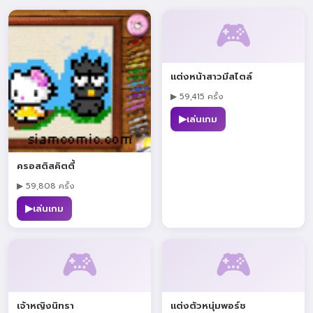
🎮
แต่งหน้าสาวมีสไตล์
▶ 59,415 ครั้ง
▶
เล่นเกม
ครอสติสคิตตี้
▶ 59,808 ครั้ง
▶
เล่นเกม
🎮
🎮
เจ้าหญิงนิทรา
แต่งตัวหนุ่มพอร์ช