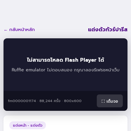
แต่งตัวทัวร์ปารีส
← กลับหน้าหลัก
ไม่สามารถโหลด Flash Player ได้
Ruffle emulator ไม่ตอบสนอง กรุณาลองรีเฟรชหน้าเว็บ
fm0000001174 · 88,244 ครั้ง · 800x600
⛶ เต็มจอ
แต่งหน้า - แต่งตัว