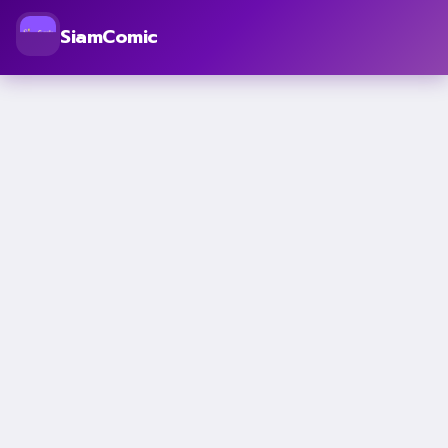
SiamComic