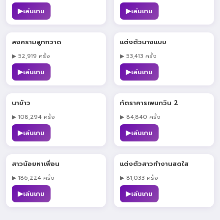
▶
▶
เล่นเกม
เล่นเกม
สงครามลูกกวาด
แต่งตัวนางแบบ
▶ 52,919 ครั้ง
▶ 53,413 ครั้ง
▶
▶
เล่นเกม
เล่นเกม
นาข้าว
🔥 ฮิต
ภัตราคารเพนกวิน 2
▶ 108,294 ครั้ง
▶ 84,840 ครั้ง
▶
▶
เล่นเกม
เล่นเกม
สาวน้อยหาเพื่อน
🔥 ฮิต
แต่งตัวสาวทำงานสดใส
▶ 186,224 ครั้ง
▶ 81,033 ครั้ง
▶
▶
เล่นเกม
เล่นเกม