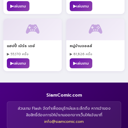
▶
▶
เล่นเกม
เล่นเกม
🎮
🎮
แฮปปี้ เบิร์ธ เดย์
หมู่บ้านจอลส์
▶ 55,170 ครั้ง
▶ 81,826 ครั้ง
▶
▶
เล่นเกม
เล่นเกม
SiamComic.com
ส่วนเกม Flash จัดทำเพื่ออนุรักษ์และระลึกถึง หากเจ้าของ
ลิขสิทธิ์ต้องการให้นำเกมออกจากเว็บให้แจ้งมาที่
info@siamcomic.com