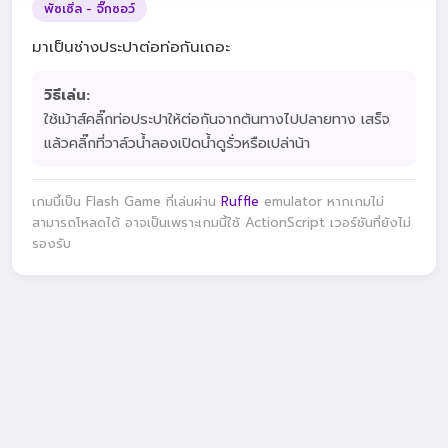
พัซเซิ่ล - จิ๊กซอว์
มาเป็นช่างประปาต่อท่อกันเถอะ
วิธีเล่น:
ใช้เม้าส์คลิ๊กท่อประปาให้ต่อกันจากต้นทางไปปลายทาง เสร็จ
แล้วคลิ๊กที่วาล์วน้ำลองเปิดน้ำดูรั่วหรือเปล่าน้า
เกมนี้เป็น Flash Game ที่เล่นผ่าน
Ruffle
emulator หากเกมไม่
สามารถโหลดได้ อาจเป็นเพราะเกมนี้ใช้ ActionScript เวอร์ชันที่ยังไม่
รองรับ