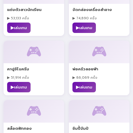
แต่งตัวสาวนักเรียน
จัดกล่องเครื่องสำอาง
▶ 53,133 ครั้ง
▶ 74,890 ครั้ง
▶
▶
เล่นเกม
เล่นเกม
🎮
🎮
คาปูชิโนครีม
พ่อครัวลอยฟ้า
▶ 51,914 ครั้ง
▶ 86,069 ครั้ง
▶
▶
เล่นเกม
เล่นเกม
🎮
🎮
สล็อตฟักทอง
ชิมปี้จัมป์