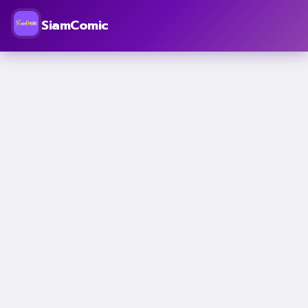
SiamComic