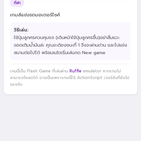
กีฬา
เกมส์แข่งรถมอเตอร์ไซค์
วิธีเล่น:
ใช้ปุ่มลูกศรควบคุมรถ (เดินหน้าใช้ปุ่มลูกศรขึ้น)อย่าลืมแวะ
จอดเติมน้ำมันล่ะ คุณจะต้องชนะที่ 1 จึงจะผ่านด่าน และไปแข่ง
สนามต่อไปได้ พร้อมแล้วเริ่มเล่นกด New game
เกมนี้เป็น Flash Game ที่เล่นผ่าน
Ruffle
emulator หากเกมไม่
สามารถโหลดได้ อาจเป็นเพราะเกมนี้ใช้ ActionScript เวอร์ชันที่ยังไม่
รองรับ