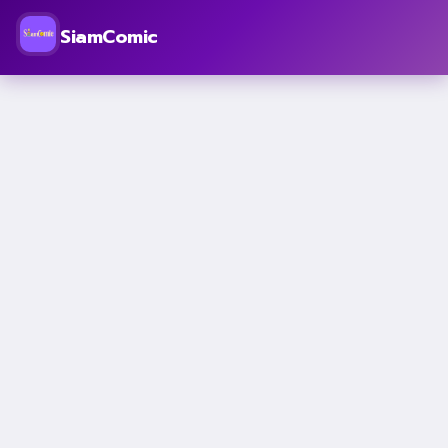
SiamComic