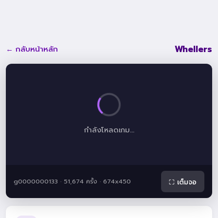
Whellers
← กลับหน้าหลัก
กำลังโหลดเกม...
g0000000133 · 51,674 ครั้ง · 674x450
⛶ เต็มจอ