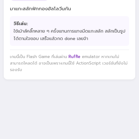
มาแกะสลักฟักทองฮัลโลวีนกัน
วิธีเล่น:
ใช้เม้าส์คลิ๊กหลาย ๆ ครั้งแทนการแทงมีดแกะสลัก สลักเป็นรูป
ได้ตามใจชอบ เสร็จแล้วกด done เลยจ้า
เกมนี้เป็น Flash Game ที่เล่นผ่าน
Ruffle
emulator หากเกมไม่
สามารถโหลดได้ อาจเป็นเพราะเกมนี้ใช้ ActionScript เวอร์ชันที่ยังไม่
รองรับ