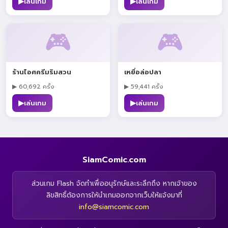
▶
▶
เล่นเกม
เล่นเกม
🎮
🎮
ร้านไอศครีมริมสวน
เหยื่อล่อปลา
▶ 60,692 ครั้ง
▶ 59,441 ครั้ง
▶
▶
เล่นเกม
เล่นเกม
SiamComic.com
ส่วนเกม Flash จัดทำเพื่ออนุรักษ์และระลึกถึง หากเจ้าของ
ลิขสิทธิ์ต้องการให้นำเกมออกจากเว็บให้แจ้งมาที่
info@siamcomic.com