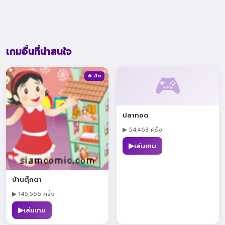
เกมอื่นที่น่าสนใจ
🎮
🔥 ฮิต
ปลาทอด
▶ 54,463 ครั้ง
▶
เล่นเกม
บ้านตุ๊กตา
▶ 145,566 ครั้ง
▶
เล่นเกม