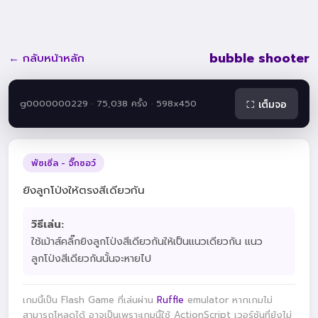
bubble shooter
← กลับหน้าหลัก
g0000000229 · 75,038 ครั้ง · 598x450
⛶ เต็มจอ
พัซเซิ่ล - จิ๊กซอว์
ยิงลูกโป่งให้ตรงสีเดียวกัน
วิธีเล่น:
ใช้เม้าส์คลิ๊กยิงลูกโป่งสีเดียวกันให้เป็นแนวเดียวกัน แนว
ลูกโป่งสีเดียวกันนั้นจะหายไป
เกมนี้เป็น Flash Game ที่เล่นผ่าน
Ruffle
emulator หากเกมไม่
สามารถโหลดได้ อาจเป็นเพราะเกมนี้ใช้ ActionScript เวอร์ชันที่ยังไม่