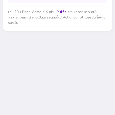
เกมนี้เป็น Flash Game ที่เล่นผ่าน
Ruffle
emulator หากเกมไม่
สามารถโหลดได้ อาจเป็นเพราะเกมนี้ใช้ ActionScript เวอร์ชันที่ยังไม่
รองรับ