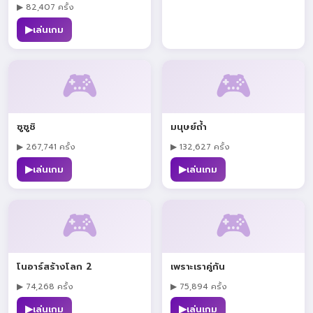
▶ 82,407 ครั้ง
▶
เล่นเกม
🎮
🎮
ซูซูชิ
มนุษย์ถ้ำ
▶ 267,741 ครั้ง
▶ 132,627 ครั้ง
▶
▶
เล่นเกม
เล่นเกม
🎮
🎮
โนอาร์สร้างโลก 2
เพราะเราคู่กัน
▶ 74,268 ครั้ง
▶ 75,894 ครั้ง
▶
▶
เล่นเกม
เล่นเกม