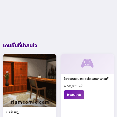
เกมอื่นที่น่าสนใจ
🎮
โรงแรมเบดแอน์ดเบรคฟาสท์
▶ 50,973 ครั้ง
▶
เล่นเกม
บาร์โชจู