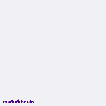
เกมอื่นที่น่าสนใจ