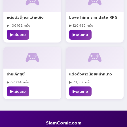
🎮
🎮
แต่งตัวตุ๊กตาเจ้าหญิง
Love hina sim date RPG
▶ 106,162 ครั้ง
▶ 126,485 ครั้ง
▶
▶
เล่นเกม
เล่นเกม
🎮
🎮
ร้านเค้กซูซี่
แต่งตัวสาวน้อยหน้าหนาว
▶ 67,734 ครั้ง
▶ 73,552 ครั้ง
▶
▶
เล่นเกม
เล่นเกม
SiamComic.com