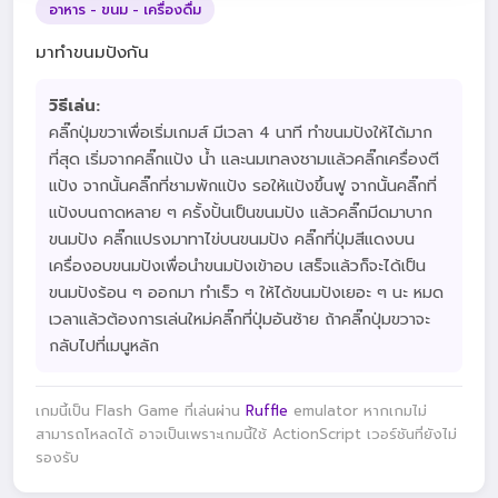
อาหาร - ขนม - เครื่องดื่ม
มาทำขนมปังกัน
วิธีเล่น:
คลิ๊กปุ่มขวาเพื่อเริ่มเกมส์ มีเวลา 4 นาที ทำขนมปังให้ได้มาก
ที่สุด เริ่มจากคลิ๊กแป้ง น้ำ และนมเทลงชามแล้วคลิ๊กเครื่องตี
แป้ง จากนั้นคลิ๊กที่ชามพักแป้ง รอให้แป้งขึ้นฟู จากนั้นคลิ๊กที่
แป้งบนถาดหลาย ๆ ครั้งปั้นเป็นขนมปัง แล้วคลิ๊กมีดมาบาก
ขนมปัง คลิ๊กแปรงมาทาไข่บนขนมปัง คลิ๊กที่ปุ่มสีแดงบน
เครื่องอบขนมปังเพื่อนำขนมปังเข้าอบ เสร็จแล้วก็จะได้เป็น
ขนมปังร้อน ๆ ออกมา ทำเร็ว ๆ ให้ได้ขนมปังเยอะ ๆ นะ หมด
เวลาแล้วต้องการเล่นใหม่คลิ๊กที่ปุ่มอันซ้าย ถ้าคลิ๊กปุ่มขวาจะ
กลับไปที่เมนูหลัก
เกมนี้เป็น Flash Game ที่เล่นผ่าน
Ruffle
emulator หากเกมไม่
สามารถโหลดได้ อาจเป็นเพราะเกมนี้ใช้ ActionScript เวอร์ชันที่ยังไม่
รองรับ