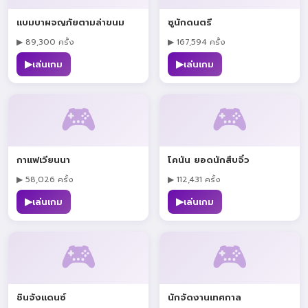
แบมบาผจญภัยตามล่าขนม
ซูนักดนตรี
▶ 89,300 ครั้ง
▶ 167,594 ครั้ง
▶
▶
เล่นเกม
เล่นเกม
🎮
🎮
กาแฟเวียนนา
โคนัน ยอดนักสืบจิ๋ว
▶ 58,026 ครั้ง
▶ 112,431 ครั้ง
▶
▶
เล่นเกม
เล่นเกม
🎮
🎮
ชินจังแดนซ์
นักจัดงานเทศกาล