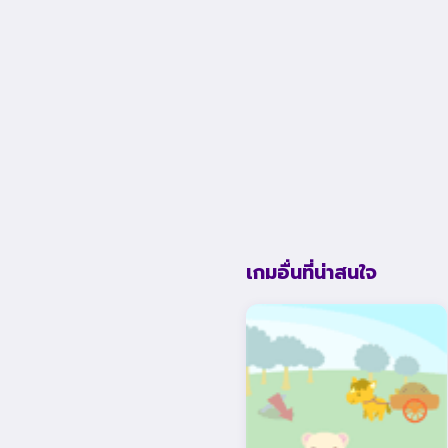
เกมอื่นที่น่าสนใจ