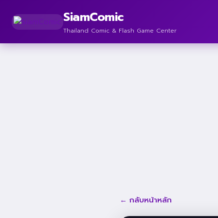
SiamComic
Thailand Comic & Flash Game Center
← กลับหน้าหลัก