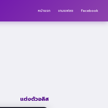
หน้าแรก
เกมแฟลช
Facebook
แต่งตัวอลิส