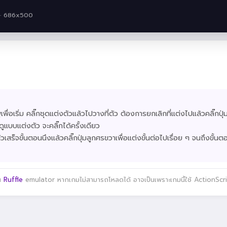
 · 686x500
ูเพื่อเริ่ม คลิ๊กชุดแต่งตัวแล้วไปวางที่ตัว ต้องการยกเลิกที่แต่งไปแล้วคลิ๊กป
กดูแบบแต่งตัว จะคลิ๊กได้ครั้งเดียว
งตัวเสร็จขั้นตอนนึงแล้วคลิ๊กปุ่มลูกศรขวาเพื่อแต่งขั้นต่อไปเรื่อย ๆ จนถึงขั้
าน
Ruffle
emulator หากเกมไม่สามารถโหลดได้ อาจเป็นเพราะเกมนี้ใช้ ActionScript