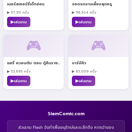
เนอร์สเซอร์รี่เด็กอ่อน
จอดรถงานเลี้ยงสุดหรู
▶ 117,351 ครั้ง
▶ 118,924 ครั้ง
▶
▶
เล่นเกม
เล่นเกม
🎮
🎮
แฮรี่ ควอนตัม ตอน กู้คืนรายการทีวี
บาร์บีคิว
▶ 53,895 ครั้ง
▶ 85,009 ครั้ง
▶
▶
เล่นเกม
เล่นเกม
SiamComic.com
ส่วนเกม Flash จัดทำเพื่ออนุรักษ์และระลึกถึง หากเจ้าของ