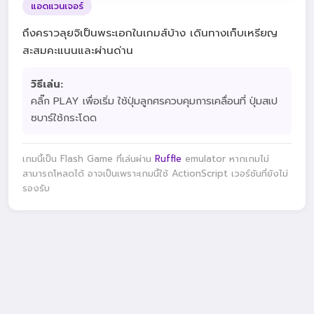
แอดแวนเจอร์
ถึงคราวลุยจิเป็นพระเอกในเกมส์บ้าง เดินทางเก็บเหรียญ
สะสมคะแนนและผ่านด่าน
วิธีเล่น:
คลิ๊ก PLAY เพื่อเริ่ม ใช้ปุ่มลูกศรควบคุมการเคลื่อนที่ ปุ่มสเป
ซบาร์ใช้กระโดด
เกมนี้เป็น Flash Game ที่เล่นผ่าน
Ruffle
emulator หากเกมไม่
สามารถโหลดได้ อาจเป็นเพราะเกมนี้ใช้ ActionScript เวอร์ชันที่ยังไม่
รองรับ