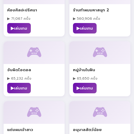
ห้องศิลปะปริศนา
ร้านทำผมมหาสนุก 2
▶ 71,067 ครั้ง
▶ 560,906 ครั้ง
▶
▶
เล่นเกม
เล่นเกม
🎮
🎮
จับผิดไอดอล
หมู่บ้านในฝัน
▶ 65,232 ครั้ง
▶ 65,650 ครั้ง
▶
▶
เล่นเกม
เล่นเกม
🎮
🎮
แต่งผมเจ้าสาว
อนุบาลสัตว์น้อย