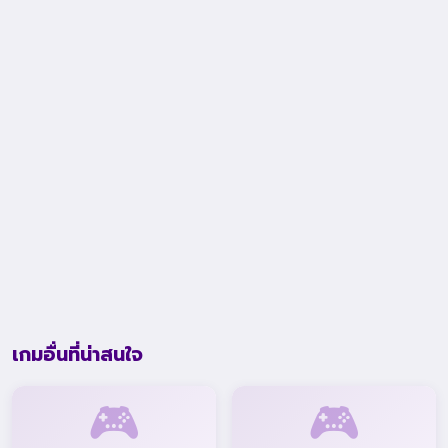
เกมอื่นที่น่าสนใจ
🎮
🎮