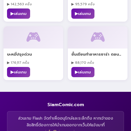
▶ 142,563 ครั้ง
▶ 95,579 ครั้ง
▶
▶
เล่นเกม
เล่นเกม
🎮
🎮
บะหมี่ปรุงด่วน
ชั้นเรียนทำอาหารซาร่า ตอนพายไก่
▶ 176,117 ครั้ง
▶ 88,170 ครั้ง
▶
▶
เล่นเกม
เล่นเกม
SiamComic.com
ส่วนเกม Flash จัดทำเพื่ออนุรักษ์และระลึกถึง หากเจ้าของ
ลิขสิทธิ์ต้องการให้นำเกมออกจากเว็บให้แจ้งมาที่