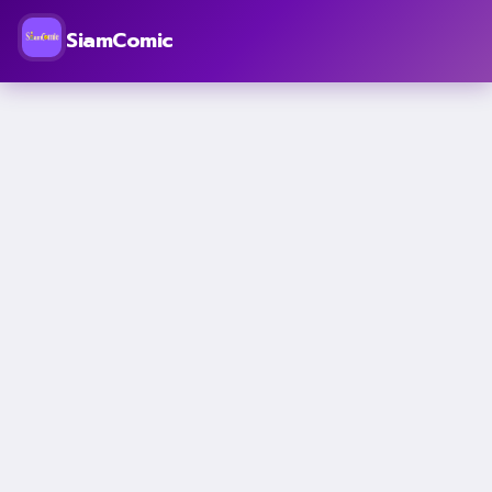
SiamComic