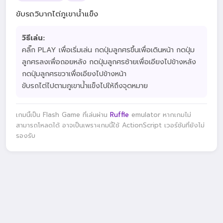
ขับรถวิบากไต่ภูเขาน้ำแข็ง
วิธีเล่น:
คลิ๊ก PLAY เพื่อเริ่มเล่น กดปุ่มลูกศรขึ้นเพื่อเดินหน้า กดปุ่ม
ลูกศรลงเพื่อถอยหลัง กดปุ่มลูกศรซ้ายเพื่อเอียงไปข้างหลัง
กดปุ่มลูกศรขวาเพื่อเอียงไปข้างหน้า
ขับรถไต่ไปตามภูเขาน้ำแข็งไปให้ถึงจุดหมาย
เกมนี้เป็น Flash Game ที่เล่นผ่าน
Ruffle
emulator หากเกมไม่
สามารถโหลดได้ อาจเป็นเพราะเกมนี้ใช้ ActionScript เวอร์ชันที่ยังไม่
รองรับ