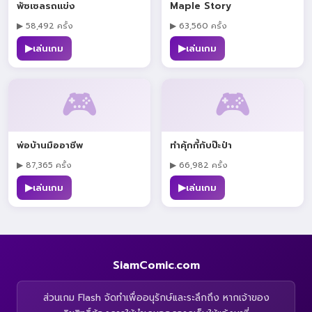
พัซเซลรถแข่ง
Maple Story
▶ 58,492 ครั้ง
▶ 63,560 ครั้ง
▶
▶
เล่นเกม
เล่นเกม
🎮
🎮
พ่อบ้านมืออาชีพ
ทำคุ้กกี้กับป๊ะป๋า
▶ 87,365 ครั้ง
▶ 66,982 ครั้ง
▶
▶
เล่นเกม
เล่นเกม
SiamComic.com
ส่วนเกม Flash จัดทำเพื่ออนุรักษ์และระลึกถึง หากเจ้าของ