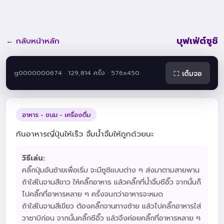
บุฟเฟ่ต์ซูชิ
← กลับหน้าหลัก
g0000000674 · 129,814 ครั้ง · 576x450
⛶ เต็มจอ
อาหาร - ขนม - เครื่องดื่ม
กินอาหารญี่ปุ่นให้เร็ว จิ้มน้ำจิ้มให้ถูกด้วยนะ
วิธีเล่น:
คลิ๊กปุ่มอันซ้ายเพื่อเริ่ม จะมีซูชิแบบต่าง ๆ ส่งมาตามสายพาน
ถ้าใส่ในจานสีขาว ให้คลิ๊กอาหาร แล้วคลิ๊กที่น้ำจิ้มซีอิ๊ว จากนั้นก็
ไปคลิ๊กที่อาหารหลาย ๆ ครั้งจนกว่าอาหารจะหมด
ถ้าใส่ในจานสีเขียว ต้องคลิ๊กจานทางซ้าย แล้วไปคลิ๊กอาหารใส่
วาซาบิก่อน จากนั้นคลิ๊กซีอิ๊ว แล้วจึงค่อยคลิ๊กที่อาหารหลาย ๆ