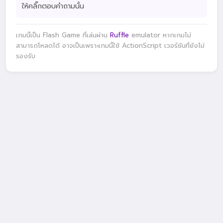
ให้คลิ๊กตอบคำถามนั้น
เกมนี้เป็น Flash Game ที่เล่นผ่าน
Ruffle
emulator หากเกมไม่
สามารถโหลดได้ อาจเป็นเพราะเกมนี้ใช้ ActionScript เวอร์ชันที่ยังไม่
รองรับ