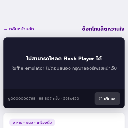
ช็อกโกแล็ตหวานใจ
← กลับหน้าหลัก
ไม่สามารถโหลด Flash Player ได้
Ruffle emulator ไม่ตอบสนอง กรุณาลองรีเฟรชหน้าเว็บ
g0000000768 · 88,807 ครั้ง · 563x450
⛶ เต็มจอ
อาหาร - ขนม - เครื่องดื่ม