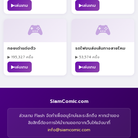
▶
▶
เล่นเกม
เล่นเกม
🎮
🎮
ทอยเต๋าแต่งตัว
รถไฟขนส่งเส้นทางสายไหม
▶ 195,327 ครั้ง
▶ 53,574 ครั้ง
▶
▶
เล่นเกม
เล่นเกม
SiamComic.com
ส่วนเกม Flash จัดทำเพื่ออนุรักษ์และระลึกถึง หากเจ้าของ
ลิขสิทธิ์ต้องการให้นำเกมออกจากเว็บให้แจ้งมาที่
info@siamcomic.com