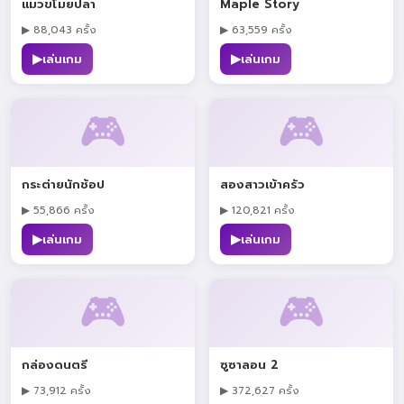
แมวขโมยปลา
Maple Story
▶ 88,043 ครั้ง
▶ 63,559 ครั้ง
▶
▶
เล่นเกม
เล่นเกม
🎮
🎮
กระต่ายนักช้อป
สองสาวเข้าครัว
▶ 55,866 ครั้ง
▶ 120,821 ครั้ง
▶
▶
เล่นเกม
เล่นเกม
🎮
🎮
กล่องดนตรี
ซูซาลอน 2
▶ 73,912 ครั้ง
▶ 372,627 ครั้ง