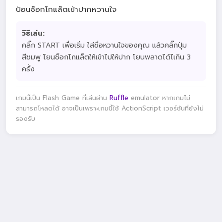
ป้อนช็อกโกแล็ตเข้าปากหวานใจ
วิธีเล่น:
คลิ๊ก START เพื่อเริ่ม ใส่ชื่อหวานใจของคุณ แล้วคลิ๊กปุ่ม
สีชมพู โยนช็อกโกแล็ตให้เข้าไปให้ปาก โยนพลาดได้ไเกิน 3
ครั้ง
เกมนี้เป็น Flash Game ที่เล่นผ่าน
Ruffle
emulator หากเกมไม่
สามารถโหลดได้ อาจเป็นเพราะเกมนี้ใช้ ActionScript เวอร์ชันที่ยังไม่
รองรับ