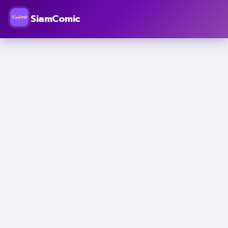
SiamComic