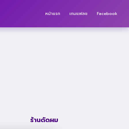
หน้าแรก
เกมแฟลช
Facebook
ร้านดัดผม