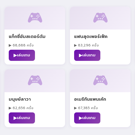
🎮
🎮
แท็กซี่อัมสเตอร์ดัม
แฟนสุดเพอร์เฟ็ค
▶ 68,688 ครั้ง
▶ 83,296 ครั้ง
▶
▶
เล่นเกม
เล่นเกม
🎮
🎮
มนุษย์ลาวา
อเมริกันแพนเค้ก
▶ 62,656 ครั้ง
▶ 67,385 ครั้ง
▶
▶
เล่นเกม
เล่นเกม