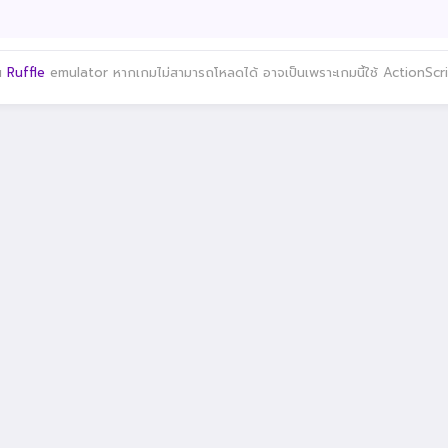
าน
Ruffle
emulator หากเกมไม่สามารถโหลดได้ อาจเป็นเพราะเกมนี้ใช้ ActionScript