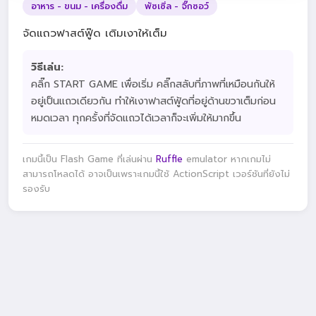
อาหาร - ขนม - เครื่องดื่ม
พัซเซิ่ล - จิ๊กซอว์
จัดแถวฟาสต์ฟู๊ด เติมเงาให้เต็ม
วิธีเล่น:
คลิ๊ก START GAME เพื่อเริ่ม คลิ๊กสลับที่ภาพที่เหมือนกันให้
อยู่เป็นแถวเดียวกัน ทำให้เงาฟาสต์ฟู้ดที่อยู่ด้านขวาเต็มก่อน
หมดเวลา ทุกครั้งที่จัดแถวได้เวลาก็จะเพิ่มให้มากขึ้น
เกมนี้เป็น Flash Game ที่เล่นผ่าน
Ruffle
emulator หากเกมไม่
สามารถโหลดได้ อาจเป็นเพราะเกมนี้ใช้ ActionScript เวอร์ชันที่ยังไม่
รองรับ