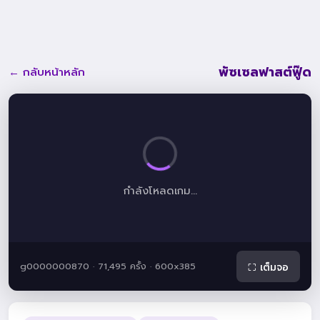
พัซเซลฟาสต์ฟู๊ด
← กลับหน้าหลัก
กำลังโหลดเกม...
g0000000870 · 71,495 ครั้ง · 600x385
⛶ เต็มจอ