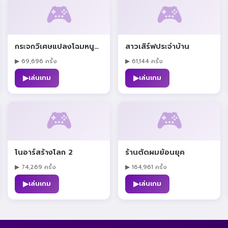
🎮
🎮
กระจกวิเศษแปลงโฉมหนูน้อยชุดราตรี
สาวเสิร์ฟประจำบ้าน
▶ 69,696 ครั้ง
▶ 61,144 ครั้ง
▶
▶
เล่นเกม
เล่นเกม
🎮
🎮
โนอาร์สร้างโลก 2
ร้านตัดผมย้อนยุค
▶ 74,269 ครั้ง
▶ 164,961 ครั้ง
▶
▶
เล่นเกม
เล่นเกม