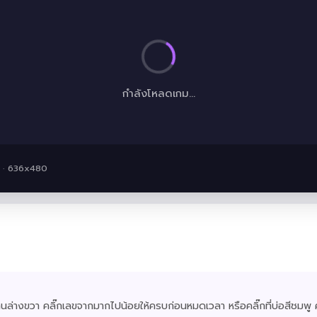
กำลังโหลดเกม...
 · 636x480
ุ่มด้านล่างขวา คลิ๊กเลขจากมากไปน้อยให้ครบก่อนหมดเวลา หรือคลิ๊กที่บ่อสีชมพ