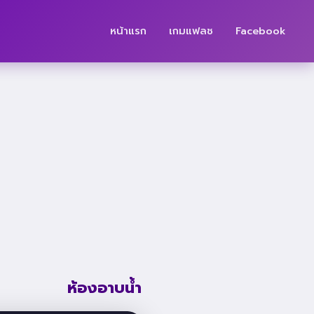
หน้าแรก
เกมแฟลช
Facebook
ห้องอาบน้ำ