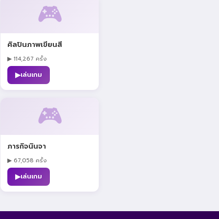
🎮
ศิลปินภาพเขียนสี
▶ 114,267 ครั้ง
▶
เล่นเกม
🎮
ภารกิจนินจา
▶ 67,058 ครั้ง
▶
เล่นเกม