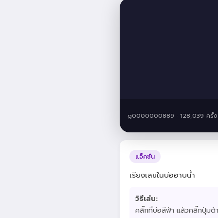
g0000000889 · 128,039 ครั้ง
แอ็คชั่น
เรียงเลขในบ่ออาบน้ำ
วิธีเล่น:
คลิ๊กที่บ่อสีฟ้า แล้วคลิ๊กป