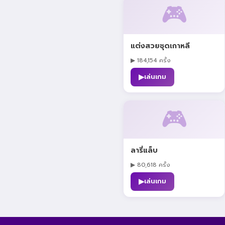
🎮
แต่งสวยชุดเกาหลี
▶ 184,154 ครั้ง
▶
เล่นเกม
🎮
ลารี่แล็บ
▶ 80,618 ครั้ง
▶
เล่นเกม