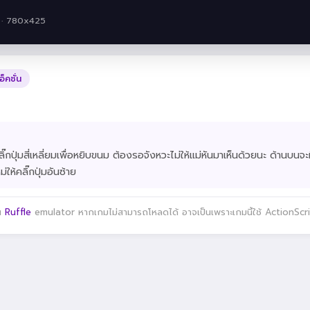
 · 780x425
อ็คชั่น
น คลิ๊กปุ่มสี่เหลี่ยมเพื่อหยิบขนม ต้องรอจังหวะไม่ให้แม่หันมาเห็นด้วยนะ ด้านบ
่ให้คลิ๊กปุ่มอันซ้าย
าน
Ruffle
emulator หากเกมไม่สามารถโหลดได้ อาจเป็นเพราะเกมนี้ใช้ ActionScript