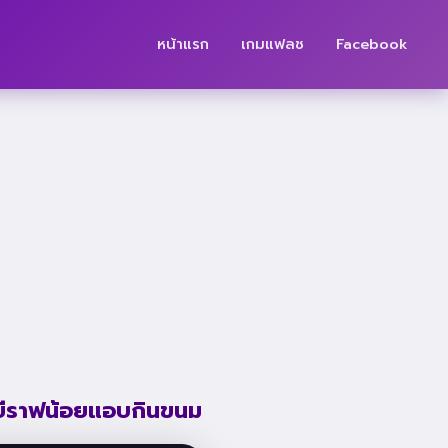
หน้าแรก
เกมแฟลช
Facebook
ยีราฟน้อยแอบกินขนม