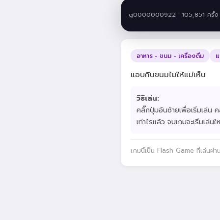
g0000000922 · 105,851 ครั้ง
อาหาร - ขนม - เครื่องดื่ม
แ
แอบกินขนมไม่ให้แม่เห็น
วิธีเล่น:
คลิ๊กปุ่มอันซ้ายเพื่อเริ่มเล่
เท่าไรแล้ว จบเกมจะเริ่มเล่นใหม
เกมนี้เป็น Flash Game ที่เล่นผ่