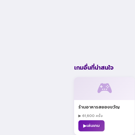
เกมอื่นที่น่าสนใจ
🎮
ร้านอาหารสยองขวัญ
▶ 61,600 ครั้ง
▶
เล่นเกม