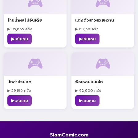
🎮
🎮
ร้านน้ำผลไม้อินเดีย
แต่งตัวสาวสวยหวาน
▶ 95,865 ครั้ง
▶ 83,156 ครั้ง
▶
▶
เล่นเกม
เล่นเกม
🎮
🎮
นักล่าส่วนลด
พัซเซลขนมเค้ก
▶ 59,196 ครั้ง
▶ 92,600 ครั้ง
▶
▶
เล่นเกม
เล่นเกม
SiamComic.com