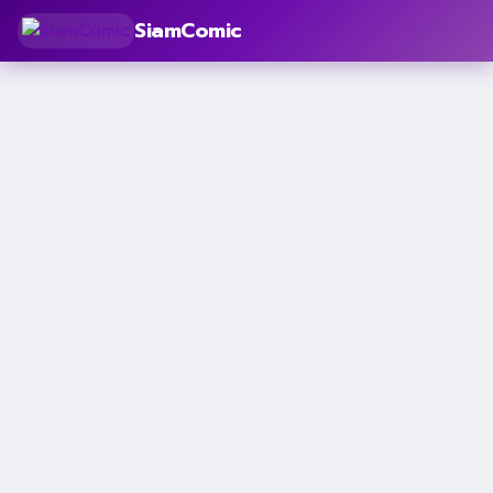
SiamComic