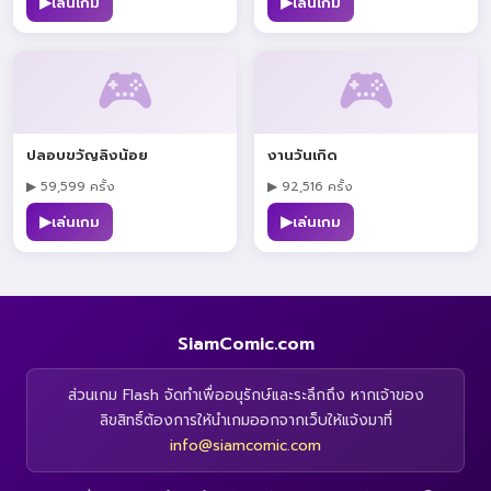
▶
▶
เล่นเกม
เล่นเกม
🎮
🎮
ปลอบขวัญลิงน้อย
งานวันเกิด
▶ 59,599 ครั้ง
▶ 92,516 ครั้ง
▶
▶
เล่นเกม
เล่นเกม
SiamComic.com
ส่วนเกม Flash จัดทำเพื่ออนุรักษ์และระลึกถึง หากเจ้าของ
ลิขสิทธิ์ต้องการให้นำเกมออกจากเว็บให้แจ้งมาที่
info@siamcomic.com