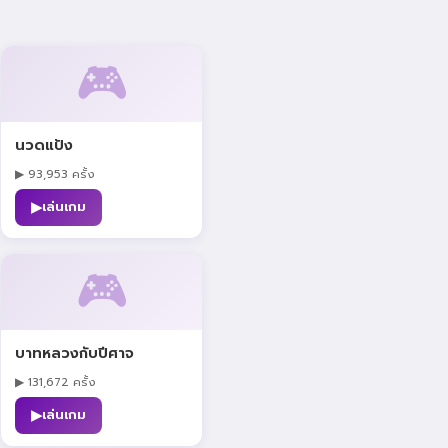
🎮
นวดแป้ง
▶ 93,953 ครั้ง
▶
เล่นเกม
🎮
บาทหลวงกับปีศาจ
▶ 131,672 ครั้ง
▶
เล่นเกม