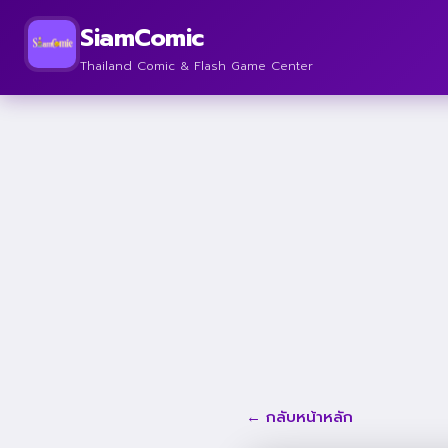
SiamComic
Thailand Comic & Flash Game Center
← กลับหน้าหลัก