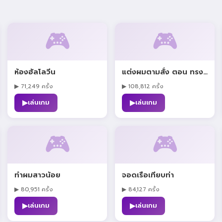
🎮
🎮
ห้องฮัลโลวีน
แต่งผมตามสั่ง ตอน ทรงผมดารา
▶ 71,249 ครั้ง
▶ 108,812 ครั้ง
▶
▶
เล่นเกม
เล่นเกม
🎮
🎮
ทำผมสาวน้อย
จอดเรือเทียบท่า
▶ 80,951 ครั้ง
▶ 84,127 ครั้ง
▶
▶
เล่นเกม
เล่นเกม