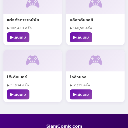
🎮
🎮
แต่งตัวดาราหน้าใส
บล็อกดินสอสี
▶ 106,430 ครั้ง
▶ 140,511 ครั้ง
▶
▶
เล่นเกม
เล่นเกม
🎮
🎮
โต๊ะดินเนอร์
ไอคิวบอล
▶ 53,104 ครั้ง
▶ 71,135 ครั้ง
▶
▶
เล่นเกม
เล่นเกม
SiamComic.com