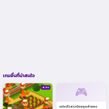
เกมอื่นที่น่าสนใจ
🎮
🔥 ฮิต
แต่งตัวสาวน้อยชุดลำลอง