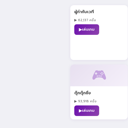
ผู้กำกับเวที
▶ 62,137 ครั้ง
▶
เล่นเกม
🎮
ตุ๊กตุ๊กซิ่ง
▶ 93,918 ครั้ง
▶
เล่นเกม