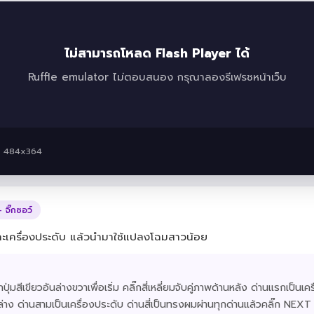
ไม่สามารถโหลด Flash Player ได้
Ruffle emulator ไม่ตอบสนอง กรุณาลองรีเฟรชหน้าเว็บ
 · 484x364
- จิ๊กซอว์
 และเครื่องประดับ แล้วนำมาใช้แปลงโฉมสาวน้อย
๊กปุ่มสีเขียวอันล่างขวาเพื่อเริ่ม คลิ๊กสี่เหลี่ยมจับคู่ภาพด้านหลัง ด่านแรกเป็
่าง ด่านสามเป็นเครื่องประดับ ด่านสี่เป็นทรงผมผ่านทุกด่านแล้วคลิ๊ก NEX