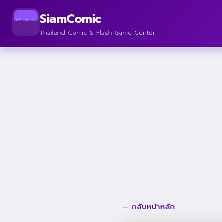
SiamComic
Thailand Comic & Flash Game Center
← กลับหน้าหลัก