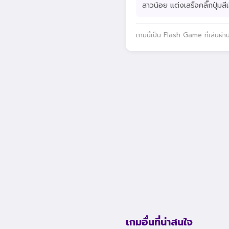
สาวน้อย แต่งเสร็จคลิ๊กปุ่มสี
เกมนี้เป็น Flash Game ที่เล่นผ่
เกมอื่นที่น่าสนใจ