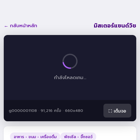
มิสเตอร์แซนด์วิช
← กลับหน้าหลัก
กำลังโหลดเกม...
g0000001108 · 91,216 ครั้ง · 660x480
⛶ เต็มจอ
อาหาร - ขนม - เครื่องดื่ม
พัซเซิ่ล - จิ๊กซอว์