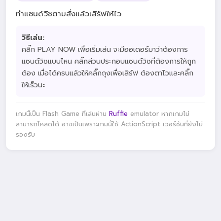
ทำแซนด์วิชตามสั่งแล้วเสิร์ฟให้ไว
วิธีเล่น:
คลิ๊ก PLAY NOW เพื่อเริ่มเล่น จะมีออเดอร์มาว่าต้องการ
แซนด์วิชแบบไหน คลิ๊กส่วนประกอบแซนด์วิชที่ต้องการให้ถูก
ต้อง เมื่อได้ครบแล้วให้คลิ๊กถุงเพื่อเสิร์ฟ ต้องตาไวและคลิ๊ก
ให้เร็วนะ
เกมนี้เป็น Flash Game ที่เล่นผ่าน
Ruffle
emulator หากเกมไม่
สามารถโหลดได้ อาจเป็นเพราะเกมนี้ใช้ ActionScript เวอร์ชันที่ยังไม่
รองรับ