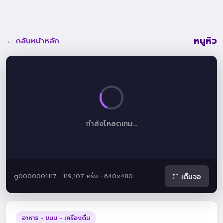
หนูหิว
← กลับหน้าหลัก
กำลังโหลดเกม...
g0000001117 · 119,107 ครั้ง · 640x480
⛶ เต็มจอ
อาหาร - ขนม - เครื่องดื่ม