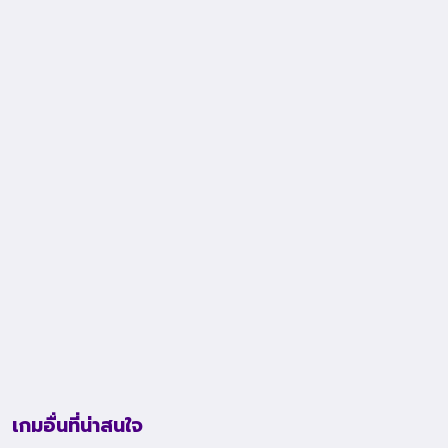
เกมอื่นที่น่าสนใจ